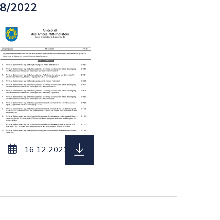
8/2022
92__vom_30.12.2022.pdf, Dateierweiterung: pdf, D
 Amtsblatt_des_Amtes_Mittelholstein_Nr._90__vom_
herunterladen (Dateiname: Amtsbla
16.12.2022