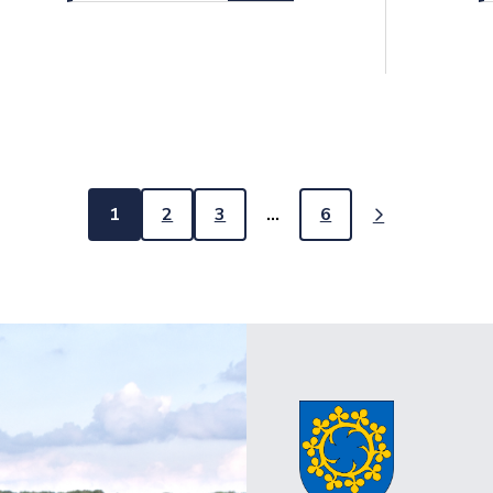
1
2
3
…
6