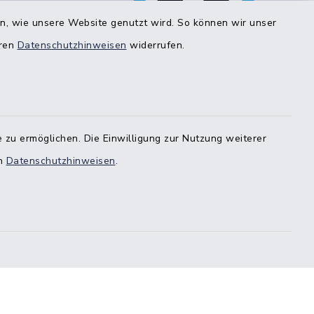
bestimmten Bereichen!
en, wie unsere Website genutzt wird. So können wir unser
eren
Datenschutzhinweisen
widerrufen.
estedt
-
 zu ermöglichen. Die Einwilligung zur Nutzung weiterer
en
Datenschutzhinweisen
.
stedt
örde