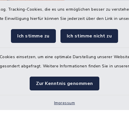
og. Tracking-Cookies, die es uns ermöglichen besser zu versteh
Quicklinks
te Einwilligung hierfür können Sie jederzeit über den Link in uns
Bürgerbüro Hohenw
Ich stimme zu
Ich stimme nicht zu
Bürgerbüro Aukrug
Bürgerbüro Hanerau
Cookies einsetzen, um eine optimale Darstellung unserer Website
Hademarschen
 gesondert abgefragt. Weitere Informationen finden Sie in unser
Nebenstelle Paden
Zur Kenntnis genommen
KFZ-Zulassungsbeh
Gleichstellungsbüro
Impressum