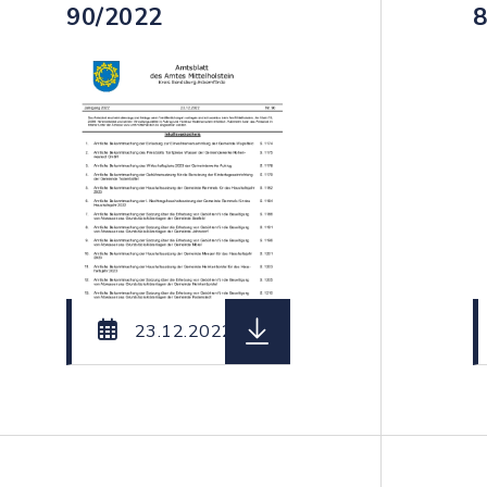
90/2022
8
teiname: Amtsblatt_des_Amtes_Mittelholstein_Nr._
herunterladen (Dateiname:
23.12.2022