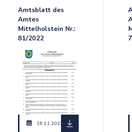
Amtsblatt des
A
Amtes
Mittelholstein Nr.:
M
81/2022
7
einame: Amtsblatt_des_Amtes_Mittelholstein_Nr._8
herunterladen (Dateiname:
18.11.2022