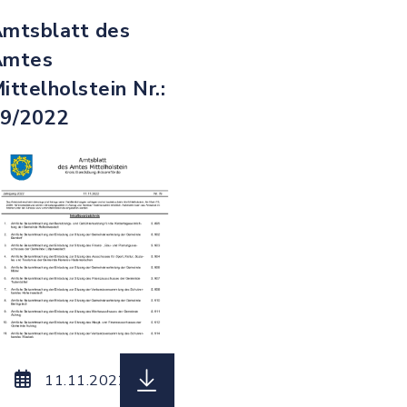
mtsblatt des
Amtes
ittelholstein Nr.:
9/2022
4__vom_02.12..2022.pdf, Dateierweiterung: pdf, D
 Amtsblatt_des_Amtes_Mittelholstein_Nr._81__vom_
herunterladen (Dateiname: Amtsbla
11.11.2022