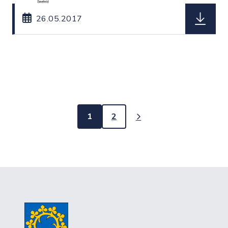
herunterl
26.05.2017
1
2