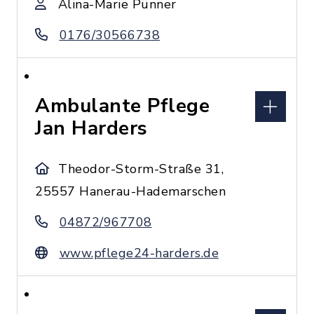
Alina-Marie Pünner
0176/30566738
Ambulante Pflege
Jan Harders
Theodor-Storm-Straße 31,
25557 Hanerau-Hademarschen
04872/967708
www.pflege24-harders.de