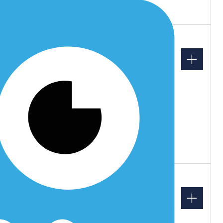
04871/7639076
Bauberatung Gilbert
Hauptstraße 41d, 24594
Remmels
Maximilian Gilbert
04871/7631259
Bauernverband
Mittelholstein