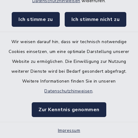
HOF SCHNOOR
Datenschutzhinweisen
widerrufen.
Ich stimme zu
Poststraße 14, 24634
Ich stimme nicht zu
Padenstedt
Wir weisen darauf hin, dass wir technisch notwendige
J. Schnoor
Cookies einsetzen, um eine optimale Darstellung unserer
04321/8514865
Website zu ermöglichen. Die Einwilligung zur Nutzung
weiterer Dienste wird bei Bedarf gesondert abgefragt.
Weitere Informationen finden Sie in unseren
BENKOSS
Datenschutzhinweisen
.
Immobilien
Zur Kenntnis genommen
Bahnhofstraße 5, 24594
Hohenwestedt
Impressum