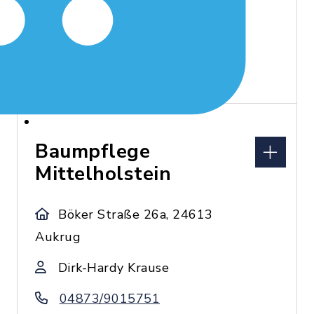
Rosenhof 1a, 24634
Padenstedt
Jens Beckmann
Baumpflege
Mittelholstein
Böker Straße 26a, 24613
Aukrug
Dirk-Hardy Krause
04873/9015751