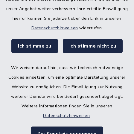
Bürgerbüro Hanerau-Hademarschen
unser Angebot weiter verbessern. Ihre erteilte Einwilligung
hierfür können Sie jederzeit über den Link in unseren
Nebenstelle Padenstedt
Datenschutzhinweisen
widerrufen.
KFZ-Zulassungsbehörde
Ich stimme zu
Ich stimme nicht zu
Gleichstellungsbüro
Wir weisen darauf hin, dass wir technisch notwendige
Cookies einsetzen, um eine optimale Darstellung unserer
Website zu ermöglichen. Die Einwilligung zur Nutzung
Kontakt
weiterer Dienste wird bei Bedarf gesondert abgefragt.
Weitere Informationen finden Sie in unseren
Barrierefreiheit
Datenschutzhinweisen
.
Datenschutz
Zur Kenntnis genommen