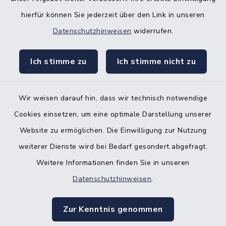
hierfür können Sie jederzeit über den Link in unseren
Nebenstelle Padenstedt
Datenschutzhinweisen
widerrufen.
KFZ-Zulassungsbehörde
Ich stimme zu
Ich stimme nicht zu
Gleichstellungsbüro
Wir weisen darauf hin, dass wir technisch notwendige
Cookies einsetzen, um eine optimale Darstellung unserer
Website zu ermöglichen. Die Einwilligung zur Nutzung
Kontakt
weiterer Dienste wird bei Bedarf gesondert abgefragt.
Weitere Informationen finden Sie in unseren
Barrierefreiheit
Datenschutzhinweisen
.
Datenschutz
Zur Kenntnis genommen
Impressum