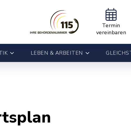
Termin
vereinbaren
TIK
LEBEN & ARBEITEN
GLEICHS
rtsplan