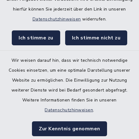
hierfür können Sie jederzeit über den Link in unseren
Nebenstelle Padenstedt
Datenschutzhinweisen
widerrufen.
KFZ-Zulassungsbehörde
Ich stimme zu
Ich stimme nicht zu
Gleichstellungsbüro
Wir weisen darauf hin, dass wir technisch notwendige
Cookies einsetzen, um eine optimale Darstellung unserer
Website zu ermöglichen. Die Einwilligung zur Nutzung
Kontakt
weiterer Dienste wird bei Bedarf gesondert abgefragt.
Weitere Informationen finden Sie in unseren
Barrierefreiheit
Datenschutzhinweisen
.
Datenschutz
Zur Kenntnis genommen
Impressum