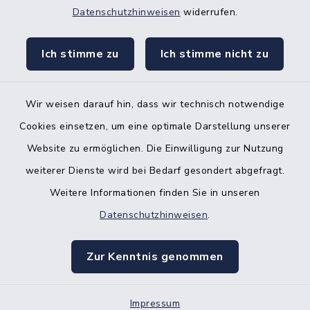
Datenschutzhinweisen
widerrufen.
KFZ-Zulassungsbehörde
Ich stimme zu
Ich stimme nicht zu
Gleichstellungsbüro
Wir weisen darauf hin, dass wir technisch notwendige
Cookies einsetzen, um eine optimale Darstellung unserer
Website zu ermöglichen. Die Einwilligung zur Nutzung
Kontakt
weiterer Dienste wird bei Bedarf gesondert abgefragt.
Weitere Informationen finden Sie in unseren
Barrierefreiheit
Datenschutzhinweisen
.
Datenschutz
Zur Kenntnis genommen
Impressum
Impressum
Sitemap