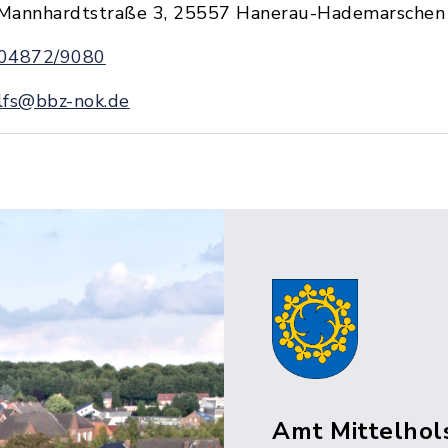
Mannhardtstraße 3, 25557 Hanerau-Hademarschen
04872/9080
lfs@bbz-nok.de
Amt Mittelhol