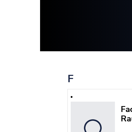
F
Fa
R