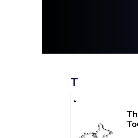
T
Th
To